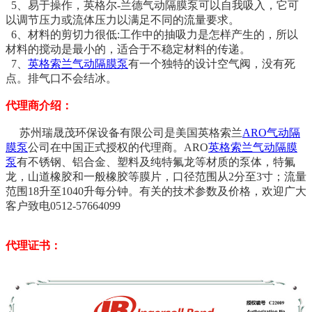
5、易于操作，英格尔-兰德气动隔膜泵可以自我吸入，它可
以调节压力或流体压力以满足不同的流量要求。
6、材料的剪切力很低:工作中的抽吸力是怎样产生的，所以
材料的搅动是最小的，适合于不稳定材料的传递。
7、
英格索兰气动隔膜泵
有一个独特的设计空气阀，没有死
点。排气口不会结冰。
代理商介绍：
苏州瑞晟茂环保设备有限公司是美国英格索兰
ARO气动隔
膜泵
公司在中国正式授权的代理商。ARO
英格索兰气动隔膜
泵
有不锈钢、铝合金、塑料及纯特氟龙等材质的泵体，特氟
龙，山道橡胶和一般橡胶等膜片，口径范围从2分至3寸；流量
范围18升至1040升每分钟。有关的技术参数及价格，欢迎广大
客户致电0512-57664099
代理证书：