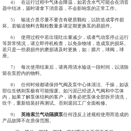
4）
在运行过程中气体会降温，如若含水气可能会在消音
器中结冰，届时请拿下消音器，不会影响泵的正常工作。
5）
输送介质尽量不要含有硬质颗粒，以防造成零件损
坏。若输送物料含颗粒数量多请定期更换泵的易损件。
6）
使用过程中若出现吐出量减少，或者气动泵停止运行
等异常情况，请立即停机检查，以免杂物堵，造成泵的损坏。
若只是一些易损件的磨损请及时更换，如：膜片，球阀，球
座。
7）
每次使用结束后，请再用清水输送一段时间，以清除
留在泵腔内的物料。
8）
任何时候都请保持气阀及泵中心体清洁、干燥，如该
部位生锈则泵极有可能报废。如污泥已经进入气阀和中芯体
内，如果了解泵体结构的客户，请务必把泵体全部拆开清洗，
吹干，重新组装好再测试。否则退回工厂全面检修。
9）
英格索兰气动隔膜泵
任何违反上述规程使用而造成的
产品故障不在质保范围。