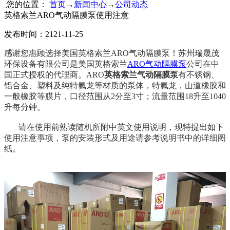
您的位置：
首页
→
新闻中心
→
公司动态
英格索兰ARO气动隔膜泵使用注意
发布时间：2121-11-25
感谢您惠顾选择美国英格索兰
ARO气动隔膜泵
！苏州瑞晟茂
环保设备有限公司是美国英格索兰
ARO气动隔膜泵
公司在中
国正式授权的代理商。ARO
英格索兰气动隔膜泵
有不锈钢、
铝合金、塑料及纯特氟龙等材质的泵体，特氟龙，山道橡胶和
一般橡胶等膜片，口径范围从2分至3寸；流量范围18升至1040
升每分钟。
请在使用前熟读随机所附中英文使用说明，现特提出如下
使用注意事项，泵的安装形式及用途请参考说明书中的详细图
纸。